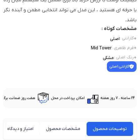
گیمینگ اوست
با ارزش خرید بالا برای اسمبل یک سیستم میان رده
یا حرفه ای هستید ، این مدل می تواند انتخابی مطمن و آینده نگر
باشد.
مشخصات کوتاه :
گارانتی
:
اصلی
فرم ظاهری
:
Mid Tower
رنگ اصلی
:
مشکی
گارانتی:
اصلی
24 ساعته ، 7 روز هفته
امکان پرداخت در محل
هفت روز ضمانت برگشت 
توضیحات محصول
مشخصات محصول
امتیاز و دیدگاه کارب