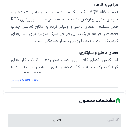
طراحی و ظاهر:
اوست GT-AQ16-MW با رنگ سفید مات و پنل جانبی شیشه‌ای ،
جلوه‌ای مدرن و لوکس به سیستم شما می‌بخشد. نورپردازی RGB
قابل تنظیم ، فضای داخلی را زیباتر کرده و امکان نمایش جذاب
قطعات را فراهم می‌کند. این طراحی شیک به‌ویژه برای ستاپ‌های
گیمینگ با تم سفید یا روشن بسیار چشمگیر است.
فضای داخلی و سازگاری:
این کیس فضای کافی برای نصب مادربردهای ATX ، کارت‌های
گرافیک بزرگ و انواع خنک‌کننده‌های بادی یا مایع را در اختیار شما
می‌گذارد. همچنین محل‌های متعدد برای نصب SSD و HDD ، ارتقا
مشاهده بیشتر
در آینده را آسان می‌کند.
سیستم خنک‌کننده و تهویه:
مشخصات محصول
سیستم تهویه پیشرفته با چندین جایگاه فن و پشتیبانی از
خنک‌کننده‌های مایع ، دمای قطعات را حتی در شرایط پردازش
سنگین پایین نگه می‌دارد. فیلتر های ضدگرد و غبار قابل
گارانتی
اصلی
شست‌وشو از ورود ذرات مزاحم جلوگیری کرده و نگهداری را ساده