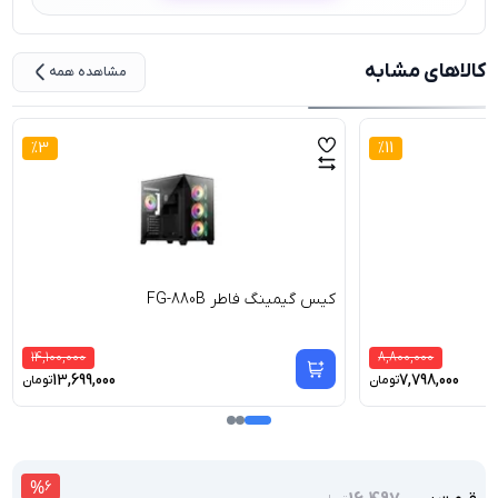
کالاهای مشابه
مشاهده همه
%
3
%
11
کیس گیمینگ فاطر FG-880B
14,100,000
8,800,000
13,699,000
7,798,000
تومان
تومان
%
6