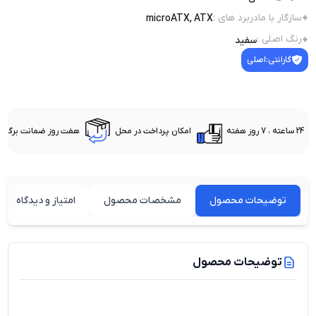
سازگار با مادربرد های
:
microATX, ATX
رنگ اصلی
:
سفید
گارانتی:
اصلی
24 ساعته ، 7 روز هفته
امکان پرداخت در محل
هفت روز ضمانت برگشت 
توضیحات محصول
مشخصات محصول
امتیاز و دیدگاه کارب
توضیحات محصول