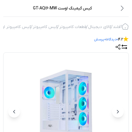
کیس گیمینگ اوست GT-AQ16-MW
آفلند
کالای دیجیتال
قطعات کامپیوتر
کیس کامپیوتر
کیس کامپیوتر او
4.2
0
دیدگاه
0
پرسش