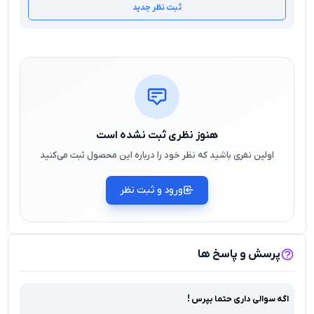
ثبت نظر جدید
برخی نسخه‌ها بدون فن پیش‌فرض عرضه می‌شوند
جمع‌بندی:
کیس گیمینگ اوست GT-AQ16-MW با ترکیب رنگ سفید
چشم‌نواز ، نورپردازی RGB و ساختار مستحکم ، انتخابی ممتاز برای
گیمرها و کاربران حرفه‌ای است. اگر به دنبال یک کیس گیمینگ با
ظاهر خاص ، خنک‌کنندگی مؤثر و امکانات کامل هستید ، این
مدل پاسخگوی تمام نیازهای شما خواهد بود.
هنوز نظری ثبت نشده است
اولین نفری باشید که نظر خود را درباره این محصول ثبت می‌کنید
ورود و ثبت نظر
پرسش و پاسخ ها
اگه سوالی داری حتما بپرس !