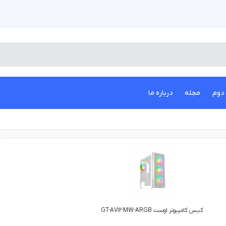
دوم
مجله
درباره ما
کیس کامپیوتر اوست GT-AV12-MW-ARGB