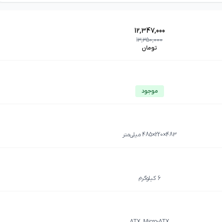
12,347,000
13,350,000
تومان
موجود
483×220×485 میلی‌متر
6 کیلوگرم