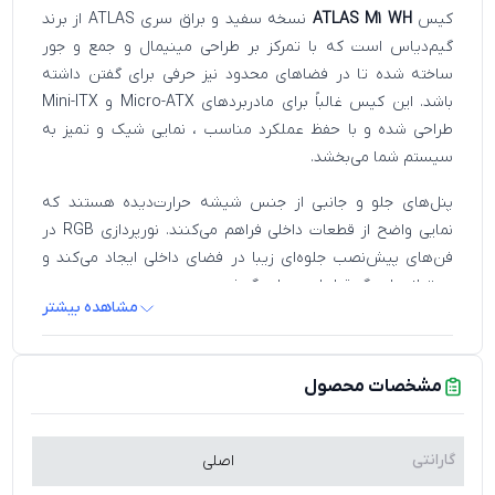
کیس
ATLAS M1 WH
نسخه سفید و براق سری ATLAS از برند
گیم‌دیاس است که با تمرکز بر طراحی مینیمال و جمع‌ و جور
ساخته شده تا در فضاهای محدود نیز حرفی برای گفتن داشته
باشد. این کیس غالباً برای مادربردهای Micro-ATX و Mini-ITX
طراحی شده و با حفظ عملکرد مناسب ، نمایی شیک و تمیز به
سیستم شما می‌بخشد.
پنل‌های جلو و جانبی از جنس شیشه حرارت‌دیده هستند که
نمایی واضح از قطعات داخلی فراهم می‌کنند. نورپردازی RGB در
فن‌های پیش‌نصب جلوه‌ای زیبا در فضای داخلی ایجاد می‌کند و
می‌تواند با دیگر قطعات هماهنگ شود.
مشاهده بیشتر
با وجود سایز جمع‌وجور ، این کیس امکان نصب کارت‌ گرافیک
متوسط و خنک‌کننده‌های بادی یا مایع را فراهم کرده است. طراحی
مشخصات محصول
داخلی با کانال‌های کابل‌کشی مناسب ، طراحی تمیز و جریان هوای
بهتر را تضمین می‌کند.
پنل جلویی شامل پورت‌های USB و جک صوتی است که دسترسی
گارانتی
اصلی
سریع و آسان به اتصالات ضروری را فراهم می‌کند. در مجموع ،