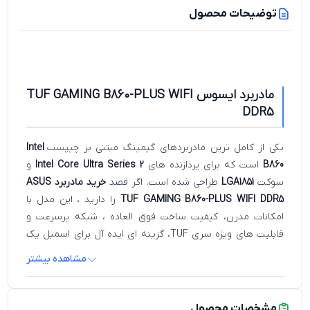
توضیحات محصول
مادربرد ایسوس TUF GAMING B860-PLUS WIFI
DDR5
یکی از کامل ترین مادربردهای گیمینگ مبتنی بر چیپست
Intel
B860
است که برای پردازنده های
Intel Core Ultra Series 2
و
سوکت
LGA1851
طراحی شده است. اگر قصد
خرید مادربرد ASUS
TUF GAMING B860-PLUS WIFI DDR5
را دارید ، این مدل با
امکانات مدرن، کیفیت ساخت فوق العاده ، شبکه پرسرعت و
قابلیت های ویژه سری TUF، گزینه ای ایده آل برای اسمبل یک
سیستم گیمینگ یا ورک استیشن قدرتمند محسوب می شود.
مشاهده بیشتر
ایسوس در این مادربرد تمرکز ویژه ای روی دوام ، خنک کنندگی و
قابلیت ارتقا داشته است.
مشخصات محصول