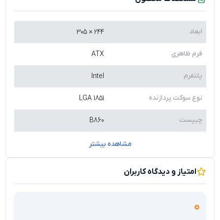
مادربرد ASUS TUF GAMING B860-PLUS WIFI DDR5
از پردازنده
های
Intel Core Ultra Series 2
پشتیبانی می کند و با مدار تغذیه
DIGI+ VRM
و قطعات با استاندارد نظامی TUF ، ولتاژی پایدار برای
ابعاد
244 × 305
پردازنده فراهم می کند. این طراحی باعث می شود سیستم حتی در
پردازش های سنگین ، بازی های طولانی و اجرای نرم افزارهای
فرم ظاهری
ATX
حرفه ای عملکردی پایدار داشته باشد. فناوری های حفاظتی مانند
پلتفرم
Intel
ESD Guards
،
SafeSlot
و
TUF LANGuard
نیز امنیت بیشتر
قطعات را در برابر نوسانات و الکتریسیته ساکن تضمین می کنند.
نوع سوکت پردازنده
LGA 1851
یکی از مهم ترین مزایای
خرید مادربرد B860-PLUS WIFI DDR5
چیپست
B860
پشتیبانی از
چهار اسلات حافظه DDR5
با ظرفیت حداکثر
256
گیگابایت
و فرکانس تا
8666MT/s
در حالت اورکلاک است. این
مشاهده بیشتر
مادربرد از فناوری های
Intel XMP
و
ASUS AEMP III
نیز پشتیبانی
می کند که تنظیم و دستیابی به سرعت های بالاتر حافظه را
بسیار ساده تر می سازد. این ویژگی برای گیمرها ، تولیدکنندگان
امتیاز و دیدگاه کاربران
محتوا و کاربران حرفه ای که به پهنای باند بالای حافظه نیاز دارند
، اهمیت زیادی دارد.
0
در بخش ذخیره سازی،
ASUS TUF GAMING B860-PLUS WIFI