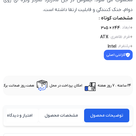
محسوب می شود. ایسوس در این مادربرد تمرکز ویژه ای روی
دوام، خنک کنندگی و قابلیت ارتقا داشته است.
مشخصات کوتاه :
ابعاد
:
244 × 305
فرم ظاهری
:
ATX
پلتفرم
:
Intel
گارانتی:
اصلی
24 ساعته ، 7 روز هفته
امکان پرداخت در محل
هفت روز ضمانت برگشت 
توضیحات محصول
مشخصات محصول
امتیاز و دیدگاه کارب