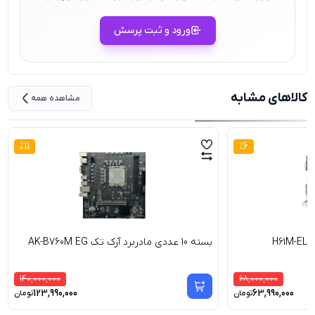
ورود و ثبت پرسش
کالاهای مشابه
مشاهده همه
%
11
%
6
بسته 10 عددی مادربرد آرک تک AK-B760M EG
140,000,000
68,000,000
123,990,000
63,990,000
تومان
تومان