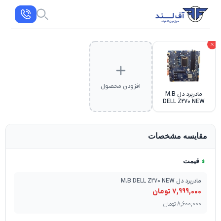
افزودن محصول
مادربرد دل M.B
DELL Z270 NEW
مقایسه مشخصات
قیمت
مادربرد دل M.B DELL Z270 NEW
7,999,000
تومان
8,600,000
تومان