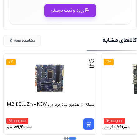
ورود و ثبت پرسش
کالاهای مشابه
مشاهده همه
%
7
%
3
بسته 10 عددی مادربرد دل M.B DELL Z270 NEW
86,000,000
13,000,000
79,990,000
12,599,000
تومان
تومان