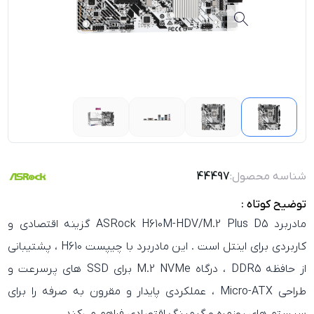
شناسه محصول:
44497
توضیح کوتاه :
مادربرد ASRock H610M-HDV/M.2 Plus D5 گزینه اقتصادی و
کاربردی برای اینتل است . این مادربرد با چیپست H610 ، پشتیبانی
از حافظه DDR5 ، درگاه M.2 NVMe برای SSD های پرسرعت و
طراحی Micro-ATX ، عملکردی پایدار و مقرون‌ به‌ صرفه را برای