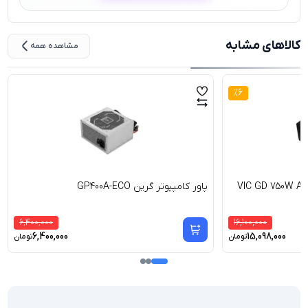
کالاهای مشابه
مشاهده همه
%
6
پاور کامپیوتر گرین GP400A-ECO
6,400,000
16,100,000
6,400,000
15,098,000
تومان
تومان