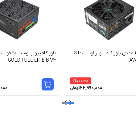
بسته 10 عددی پاور کامپیوتر اوست GT-
GOLD FULL LITE B V3
AV
71,000,000
,000
66,990,000
تومان