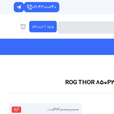
021-43000240
ورود / ثبت‌نام
33,000,000
%
4
تومان