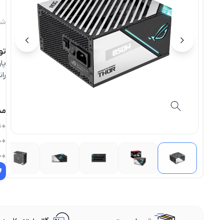
شن
تو
را
مش
ن
جر
جر