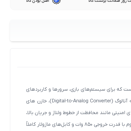
 روز ضمانت برگشت کالا
اصل بودن کالا
ایسوس ROG THOR 850P2 Platinum Full Modular یک پاور کامپیوتر بسیار قوی و با کیفیت از شرکت ASUS است که برای سیستم‌های بازی، سرورها و کاربردهای
حرفه‌ای طراحی شده است.این پاور برای ارائه‌ی توان بالا و پایداری بیشتر، از تکنولوژی‌هایی مانند مبدل دیجیتالی به آنالوگ (Digital-to-Analog Converter)، خازن های
 امنیتی مانند محافظت از خطوط ولتاژ و جریان بالا،
محافظت در برابر افزایش دما و بار، محافظت در برابر اتصال کوتاه و ... است.پاور ایسوس فول ماژولار 850 وات پلاتینیوم با قدرت خروجی ۸۵۰ وات و کابل‌های ماژولار کاملاً