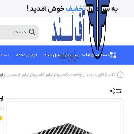
به سرزمین
تخفیف‌
خوش آمدید !
دسته بندی‌ها
سیستم اسمبل شده
فروش عمده
دست 
آفلند
کالای دیجیتال
قطعات کامپیوتر
پاور کامپیوتر
پاور ایسوس
پاور کام
پاور
SU