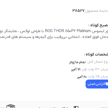
اسه محصول:
38527
ضیح کوتاه :
پاور ایسوس ROG THOR 850P2 Platinum با طراحی لوکس ، 
ندمان فوق‌ العاده ، انتخابی بی‌رقیب برای گیمرها و سیستم‌ های قدرتم
خصات کوتاه :
وع اتصال کابل
:
تمام ماژولار
یان +12 ولت اول
:
71 آمپر
یان 5+ ولت
:
20 آمپر
گارانتی:
اصلی