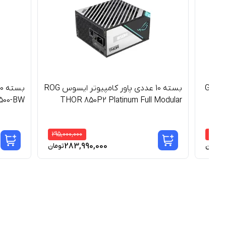
ت 750وات GT-AV750W
بسته 10 عددی پاور کامپیوتر ایسوس ROG
500-BW
THOR 850P2 Platinum Full Modular
295,000,000
15,000
283,990,000
1
تومان
تومان