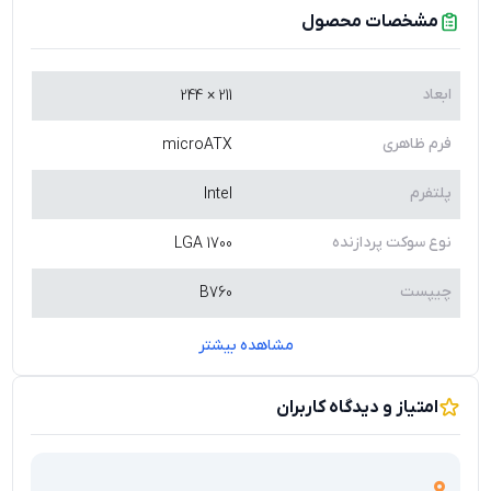
مشخصات محصول
ابعاد
211 × 244
فرم ظاهری
microATX
پلتفرم
Intel
نوع سوکت پردازنده
LGA 1700
چیپست
B760
مشاهده بیشتر
امتیاز و دیدگاه کاربران
0