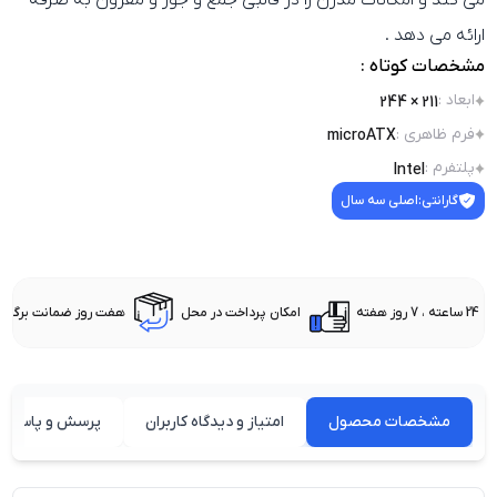
می‌ کند و امکانات مدرن را در قالبی جمع‌ و جور و مقرون‌ به‌ صرفه
ارائه می‌ دهد .
مشخصات کوتاه :
ابعاد
:
211 × 244
فرم ظاهری
:
microATX
پلتفرم
:
Intel
گارانتی:
اصلی سه سال
24 ساعته ، 7 روز هفته
امکان پرداخت در محل
هفت روز ضمانت برگشت 
مشخصات محصول
امتیاز و دیدگاه کاربران
پرسش و پاسخ ه