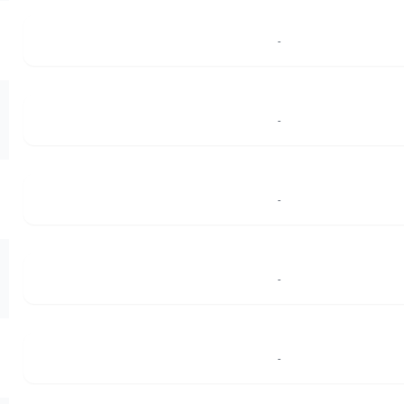
-
-
-
-
-