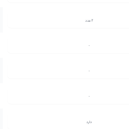
2 عدد
-
-
-
دارد