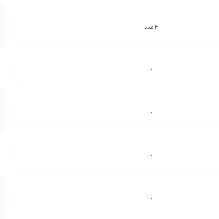
3 عدد
-
-
-
-