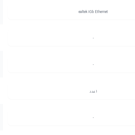
ealtek 1Gb Ethernet
-
-
1 عدد
-