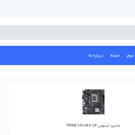
دوم
مجله
درباره ما
مادربرد ایسوس PRIME H610M-K D4