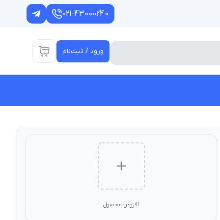
021-43000240
ورود / ثبت‌نام
افزودن محصول