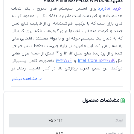
مادربرد ASUS Prime B860-PLUS WIFI DDR5
خرید مادربرد
برای اسمبل سیستم‌ های مدرن ، یک انتخاب
هوشمندانه و قدرتمند است.مادربرد B860 یکی از معدود گزینه‌
های بازار است که با ترکیب هوشمندانه‌ ای از قابلیت‌ های نسل
جدید و قیمت منطقی ، نه‌تنها برای گیمرها ، بلکه برای کاربرانی
که به دنبال یک سیستم حرفه‌ ای و با دوام هستند ، انتخابی عالی
به شمار می‌ آید. این مادربرد بر پایه چیپست B860 اینتل طراحی
شده و از پردازنده‌ های نسل 12، 13 و 14 اینتل از جمله غول‌ هایی
مثل
Intel Core i5-14600K
و
i7-14700F
به‌صورت کامل پشتیبانی
می‌کند. این یعنی قدرت پردازشی بالا در کنار قابلیت ارتقاء در
آینده.یکی از بزرگ‌ ترین مزیت‌ های Prime B860-PLUS WIFI
مشاهده بیشتر
DDR5 ، پشتیبانی از رم‌ های DDR5 تا فرکانس 7200 مگاهرتز است
که نسبت به رم DDR4 هم از نظر پهنای باند و هم مصرف انرژی
بهینه‌ تر هستند. در تست‌ های صورت گرفته توسط کاربران در
مشخصات محصول
ویدئوهای یوتیوب ، ترکیب این مادربرد با
رم دسکتاپ جی اسکیل
Trident Z5 RGB BLACK ظرفیت 64 گیگابایت و فرکانس 6000
ابعاد
مگاهرتز
244 × 305
توانسته سرعت اجرای بازی‌ هایی مثل Cyberpunk 2077
و Elden Ring را به شکل محسوسی بهبود ببخشد. اگر به دنبال
فرم ظاهری