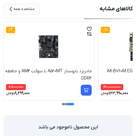
کالاهای مشابه
مشاهده همه
%
4
%
11
مادربرد بایوستار A520MT با سوکت AM4 و حافظه
DDR4
8,600,000
140,000,000
8,299,000
123,990,000
تومان
تومان
این محصول ناموجود می باشد