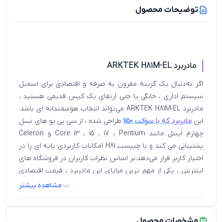
توضیحات محصول
مادربرد ARKTEK H81M-EL
اگر به‌دنبال یک گزینه‌ مقرون‌ به‌ صرفه و اقتصادی برای اسمبل
سیستم اداری ، خانگی یا حتی ارتقای یک کیس قدیمی هستید ،
مادربرد ARKTEK H81M-EL می‌تواند انتخاب هوشمندانه‌ ای باشد.
این
مادربرد که با سوکت 1150
طراحی شده ، از سی پی یو های نسل
چهارم اینتل مانند Core i3 ، i5 ، i7 ، Pentium و Celeron
پشتیبانی می‌ کند و با چیپست H81 امکانات کاربردی پایه ای را در
اختیار کاربر قرار می‌دهد.بر اساس نظرات کاربران در فروشگاه های
اینترنتی ، یکی از مهم ترین مزایای این مادربرد ، قیمت اقتصادی
آن است. بسیاری از خریداران آن را برای سیستم‌ های ساده‌ اداری
مشاهده بیشتر
یا گیمینگ سبک پیشنهاد کرده‌ اند. برخی دیگر نیز به این نکته
اشاره داشته‌اند که علی‌ رغم برند کمتر شناخته‌ شده‌ آرکتک ، این
مدل عملکرد قابل‌ قبولی در استفاده‌ های طولانی‌ مدت دارد. اگرچه
مشخصات محصول