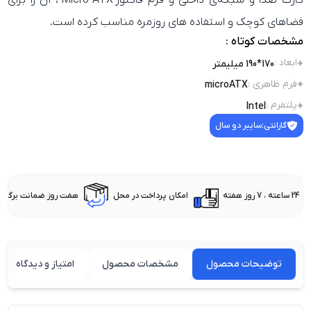
کارت صدا و شبکه‌ی داخلی و فرم فاکتور Micro-ATX ، آن را برای
فضاهای کوچک و استفاده‌ های روزمره مناسب کرده است.
مشخصات کوتاه :
ابعاد
:
170*190 میلیمتر
فرم ظاهری
:
microATX
پلتفرم
:
Intel
گارانتی:
سایبر دو سال
24 ساعته ، 7 روز هفته
امکان پرداخت در محل
هفت روز ضمانت برگشت 
توضیحات محصول
مشخصات محصول
امتیاز و دیدگاه کارب