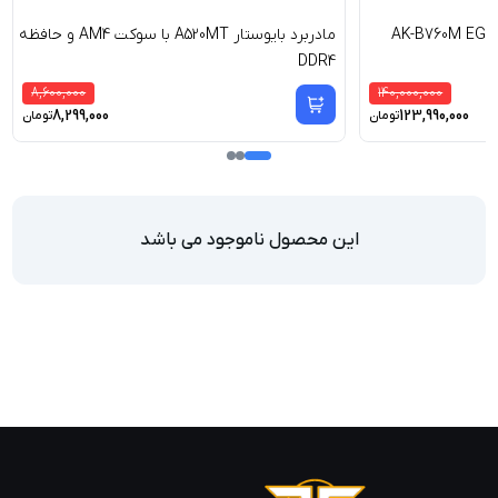
مادربرد بایوستار A520MT با سوکت AM4 و حافظه
DDR4
8,600,000
140,000,000
8,299,000
123,990,000
تومان
تومان
این محصول ناموجود می باشد