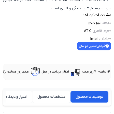
HDMI/VGA/DP ، اسلات PCIe x16 ، و اسلات M.2 گزینه خوبی
برای سیستم‌ های خانگی و اداری است.
مشخصات کوتاه :
ابعاد
:
180 × 220
فرم ظاهری
:
ATX
پلتفرم
:
Intel
گارانتی:
سایبر دو سال
24 ساعته ، 7 روز هفته
امکان پرداخت در محل
هفت روز ضمانت برگشت 
توضیحات محصول
مشخصات محصول
امتیاز و دیدگاه کارب