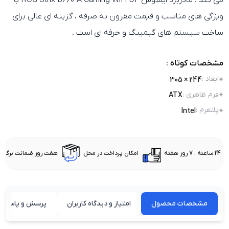
می‌ کند . مادربرد ایسوس ROG Strix B660-A Gaming WiFi D4 با
ویژگی‌ های مناسب و قیمت مقرون‌ به‌ صرفه ، گزینه‌ ای عالی برای
ساخت سیستم‌ های گیمینگ و حرفه‌ ای است .
مشخصات کوتاه :
ابعاد
:
244 × 305
فرم ظاهری
:
ATX
پلتفرم
:
Intel
24 ساعته ، 7 روز هفته
امکان پرداخت در محل
هفت روز ضمانت برگشت 
مشخصات محصول
امتیاز و دیدگاه کاربران
پرسش و پاسخ ه