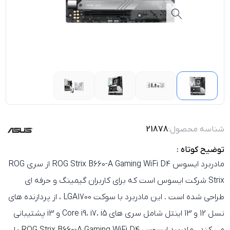
شناسه محصول:
21878
توضیح کوتاه :
مادربرد
ایسوس ROG Strix B660-A Gaming WiFi D4
از سری
ROG
Strix
شرکت ایسوس است که برای کاربران گیمینگ و حرفه‌ ای
طراحی شده است . این مادربرد با سوکت
LGA1700
، از پردازنده‌ های
نسل 12 و 13 اینتل شامل سری‌ های
Core i9، i7، i5 و i3
پشتیبانی