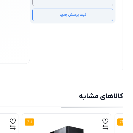
ثبت پرسش جدید
کالاهای مشابه
%
11
%
29