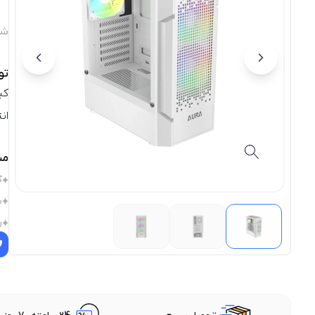
شن
تو
ان
مش
گ
س
ر