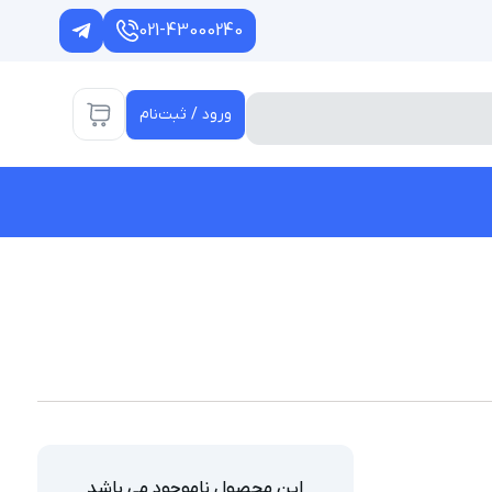
021-43000240
ورود / ثبت‌نام
این محصول ناموجود می باشد