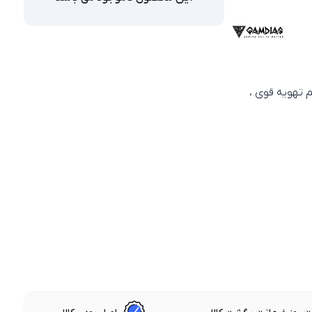
فید مدرن، نورپردازی RGB و سیستم تهویه قوی ،