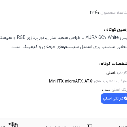
اسه محصول:
1340
ضیح کوتاه :
کیس AURA GC7 White با طراحی س
تخابی مناسب برای اسمبل سیستم‌های حرفه‌ای و گیمینگ است.
خصات کوتاه :
ارانتی
:
اصلی
ازگار با مادربرد های
:
Mini ITX, microATX, ATX
نگ اصلی
:
سفید
گارانتی:
اصلی