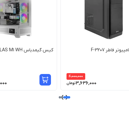
وتر فاطر F-3207
کیس گیمدیاس ATLAS M1 WH
4,000,000
,000
3,636,000
تومان