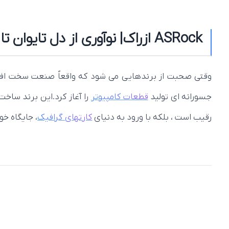
ASRock ازراک| نوآوری از دل تایوان تا قلب سیستم شما
وقتی صحبت از برندهایی می‌ شود که واقعاً صنعت سخت‌ افزار
جسورانه‌ ای تولید
قطعات کامپیوتر
را آغاز کرد.این برند ساخ
رقیب است ، بلکه با ورود به دنیای
کارتهای گرافیک
، جایگاه خو
برند ازراک ، از نوآوری تا اعتماد جهانی
ASRock در تایپه ، پایتخت تکنولوژی آسیا ، متولد شد. از همان ابتدا فلسفه‌ این برند بر سه اصل استوار بوده است.
خلاقیت ( نوآوری ) :
طراحی متفاوت و به‌ روز رسانی سریع