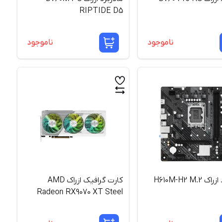
RIPTIDE D5
ناموجود
ناموجود
مادربرد ازراک H610M-H2 M.2
کارت گرافیک ازراک AMD
Radeon RX9070 XT Steel
Legend 16GB GDDR6