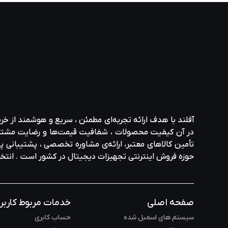
تفکر ( دور اندیشی ):
توجه به تجربه‌ کاربری و سازگاری 
مقرون‌ به‌ صرفه بودن ( قیمت رقابتی ) :
ارائه بهترین ع
امروز محصولات ازراک در بیش از
90 کشور دنیا
عرضه می‌ شوند 
آفلند با هدف ارائه‌ تجربه‌ای مطمئن ، سریع و هوشمند از خر
مادربردهای ASRock | قلب تپنده‌ عملکرد حرفه‌ ای
در آن کیفیت محصولات ، شفافیت قیمت‌ها و رضایت مشتری در ا
تأمین کالاهای معتبر، ارائه‌ی مشاوره‌ تخصصی ، پشتیبانی پاس
حوزه‌ فروش اینترنتی تجهیزات دیجیتال در کشور است . انت
مادربردهای ازراک ترکیبی از
قدرت ، زیبایی و فناوری آینده‌ نگر
ه
ویژگی‌های شاخص مادربردهای ASRock
صفحه اصلی
خدمات مربوط کاربر
سیستم های اسمبل شده
حساب کابری