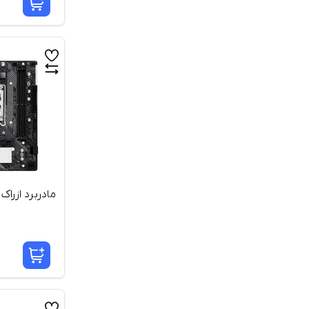
مادربرد ازراک H610M-X DDR5