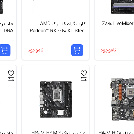
مادربرد ازراک Z890 LiveMixer
کارت گرافیک ازراک AMD
DDR5
Radeon™ RX 9060 XT Steel
Legend 16GB OC
ناموجود
ناموجود
مادربورد ازراک مدل H110M-HDV
مادربرد ازراک H610M-H2 M.2