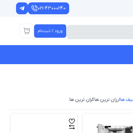
021-43000240
ورود / ثبت‌نام
یف ها
ارزان ترین ها
گران ترین ها