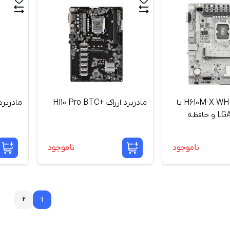
مادربرد ازراک H610M-X WH با
مادربرد ازراک +H110 Pro BTC
مادربرد ازراک
سوکت LGA 1700 و حافظه
ناموجود
ناموجود
2
1
1