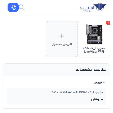
افزودن محصول
مادربرد ازراک Z890
LiveMixer WiFi
DDR5
مقایسه مشخصات
قیمت
مادربرد ازراک Z890 LiveMixer WiFi DDR5
0
تومان