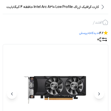
کارت گرافیک ازراک Intel Arc A310 Low Profile حافظه 4 گیگابایت
آفلند
4.2
0
دیدگاه
0
پرسش