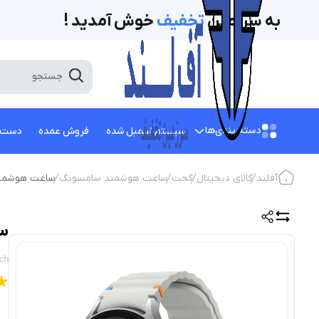
به سرزمین
تخفیف‌
خوش آمدید !
دسته بندی‌ها
سیستم اسمبل شده
فروش عمده
دست 
آفلند
کالای دیجیتال
گجت
ساعت هوشمند سامسونگ
ساعت هوشمند سامسونگ 10
سا
ch