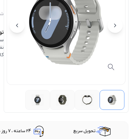
شن
تو
نظ
کا
تحویل سریع
24 ساعته ، 7 روز هفته