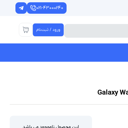
021-43000240
ورود / ثبت‌نام
این محصول ناموجود می باشد