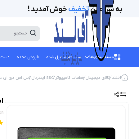
به سرزمین
تخفیف‌
خوش آمدید !
دسته بندی‌ها
سیستم اسمبل شده
فروش عمده
دست 
آفلند
کالای دیجیتال
قطعات کامپیوتر
ssd اینترنال
اس اس دی ای دی
اس 
6GB