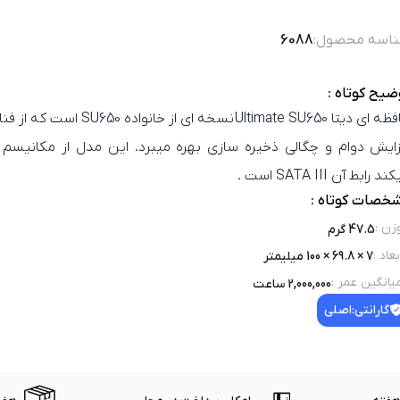
اسه محصول:
6088
ضیح کوتاه :
فظه
ای‌ دیتا Ultimate SU650
نسخه‌ ای از خانواده SU650 است که از فناوری
زایش دوام و چگالی ذخیره‌ سازی بهره میبرد. این مدل از مکانیسم
کند رابط آن
SATA III
است .
خصات کوتاه :
زن
:
47.5 گرم
بعاد
:
7 × 69.8 × 100 میلیمتر
یانگین عمر
:
2,000,000 ساعت
گارانتی:
اصلی