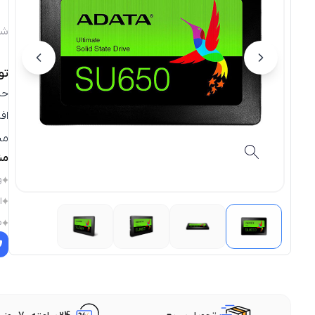
شن
تو
حا
اف
می
مش
و
ا
م