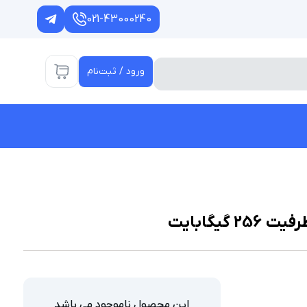
021-43000240
ورود / ثبت‌نام
این محصول ناموجود می باشد