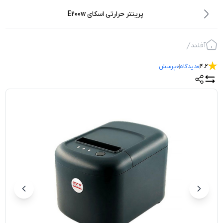
پرینتر حرارتی اسکای E200w
آفلند
4.2
0
دیدگاه
0
پرسش