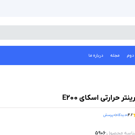
دوم
مجله
درباره ما
ینتر حرارتی اسکای E200
4.2
0
دیدگاه
0
پرسش
اسه محصول:
5906