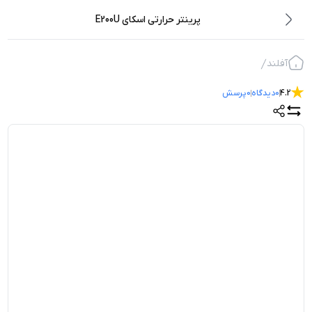
پرینتر حرارتی اسکای E200U
آفلند
4.2
0
دیدگاه
0
پرسش