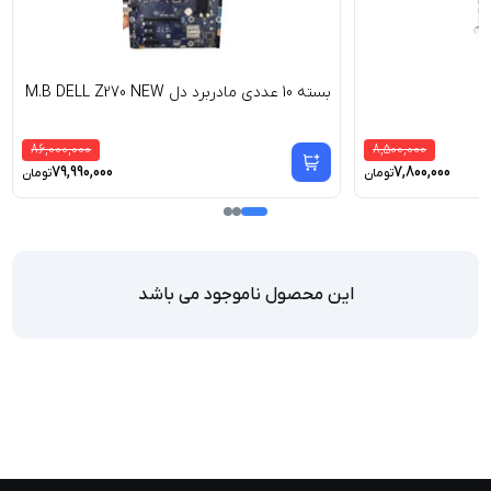
بسته 10 عددی مادربرد دل M.B DELL Z270 NEW
86,000,000
8,500,000
79,990,000
7,800,000
تومان
تومان
این محصول ناموجود می باشد