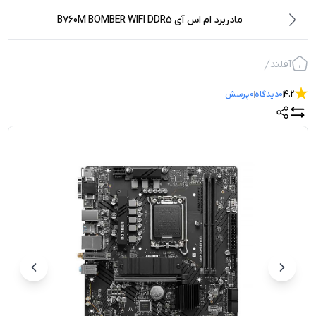
مادربرد ام اس آی B760M BOMBER WIFI DDR5
آفلند
4.2
0
دیدگاه
0
پرسش