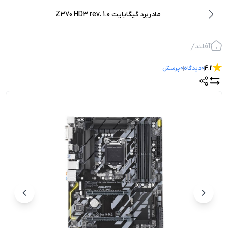
مادربرد گیگابایت Z370 HD3 rev. 1.0
آفلند
4.2
0
دیدگاه
0
پرسش