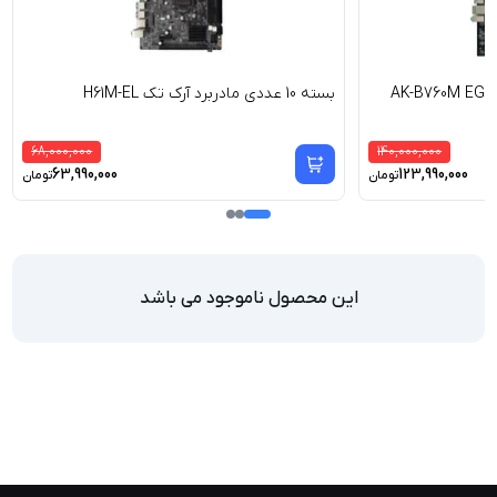
بسته 10 عددی مادربرد آرک تک H61M-EL
68,000,000
140,000,000
63,990,000
123,990,000
تومان
تومان
این محصول ناموجود می باشد