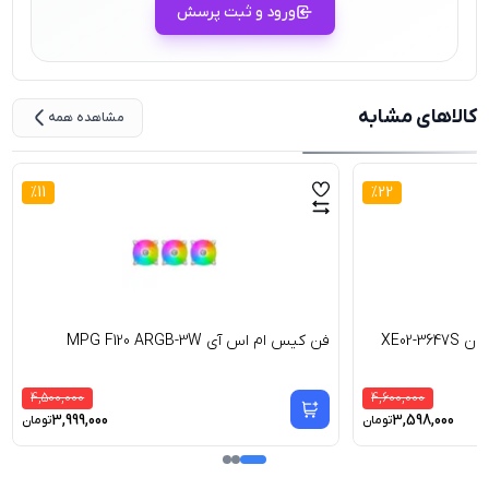
ورود و ثبت پرسش
کالاهای مشابه
مشاهده همه
%
11
%
22
XE02-
فن کیس ام اس آی MPG F120 ARGB-3W
4,500,000
4,600,000
3,999,000
3,598,000
تومان
تومان