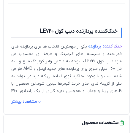
خنک‌کننده پردازنده
دیپ کول LE720
خنک کننده پردازنده
یکی از مهمترین انتخاب ها برای پردازنده های
قدرتمند و سیستم های گیمینگ و حرفه ای محسوب می
شود.دیپ کول LE720 با توجه به داشتن واتر کولینگ مایع و سه
فن 360 میلی متری برای پردازنده های جدید اینتل و AMD طراحی
شده است و با وجود عملکرد فوق العاده ای که دارد می تواند به
یکی از گزینه های جدی خرید گیمرها تبدیل شود.این محصول با
ظاهری زیبا و جذاب و همچنین بهره گیری از یک رادیاتور 360
میلی متری ، سه فن 120 میلی متری و پمپ نسل چهارم دیپ کول
مشاهده بیشتر
بهینه شده برای فشار بالا می تواند به راحتی گرمای پردازنده را
کنترل کرده و پایین نگه دارد.بسیاری از اورکلاکر ها خرید دیپ
کول LE720 به علت نگه داشتن دمای پردازنده در محدوده ایمن
مشخصات محصول
در زمان اورکلاک به دیگر کاربران پیشنهاد داده اند.از طرفی طراحی