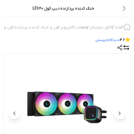
خنک کننده پردازنده دیپ کول LE720
آفلند
کالای دیجیتال
قطعات کامپیوتر
فن و خنک کننده پردازنده
فن و خن
4.2
0
دیدگاه
0
پرسش