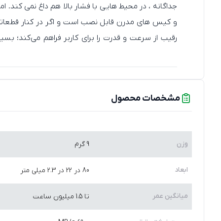
جداگانه ، در محیط‌ هایی با فشار بالا هم داغ نمی‌ کند.
و کیس‌ های مدرن قابل نصب است و اگر در کنار قطعاتی مانند مادر
256-bit و نرم‌ افزار n
مشخصات محصول
ترابایت دقیقاً همان SSD است که باید انتخاب کنید. در ترکیب با یک کارت گرافیک RTX 4080 SUPER و
وزن
9 گرم
هیت‌ سینک یا ack SN850X
یک حرفه‌ ای‌ها باقی مانده است.
ابعاد
80 در 22 در 2.3 میلی متر
میانگین عمر
تا 1.5 میلیون ساعت