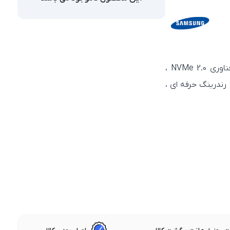
سامسونگ PRO 990 یکی از سریع‌ ترین SSD های بازار است که با فناوری NVMe 2.0 ،
ندرینگ حرفه‌ ای ،