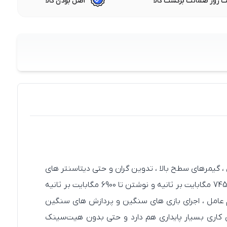
 روز ضمانت برگشت کالا
اصل بودن کالا
ر ویژه برای کاربران حرفه‌ ای ، گیمرهای سطح بالا ، تدوین‌ گران و حتی دیتاسنتر های
کوچک طراحی شده است. این SSD با استفاده از رابط پرسرعت PCIe 4.0 x4 و فناوری NVMe 2.0 به سرعت خواندن ترتیبی تا 7450 مگابایت بر ثانیه و نوشتن تا 6900 مگابایت بر ثانیه
، عملکردی بی‌ نظیر در بوت سیستم‌ عامل ، اجرای بازی‌ های سنگین و پردازش‌ های سنگین
PRO 4TB نه‌ تنها سرعت بی‌ رقیبی دارد بلکه دمای کاری بسیار پایداری هم دارد و حتی بدون هیت‌سینک