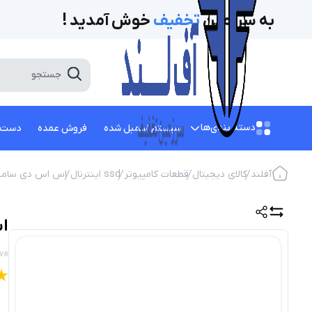
به سرزمین
تخفیف‌
خوش آمدید !
دسته بندی‌ها
سیستم اسمبل شده
فروش عمده
دست 
آفلند
کالای دیجیتال
قطعات کامپیوتر
ssd اینترنال
اس اس دی سام
اس 
ve