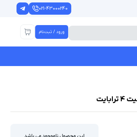
021-43000240
ورود / ثبت‌نام
این محصول ناموجود می باشد