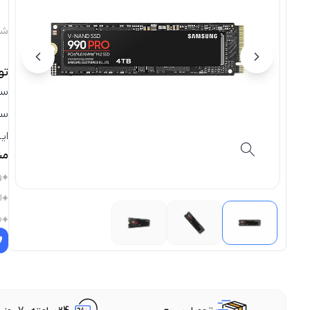
شن
تو
سر
ای
مش
و
ا
م