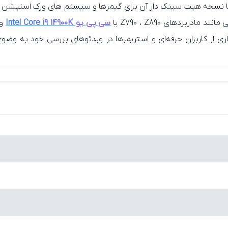
 اما نسخه هیت‌ سینک‌ دار آن برای گیمرها و سیستم‌ های ورک‌ استیشن
بردهای Z790 ، Z890 یا
سی پی یو Intel Core i9 14900K
Samsung Magicia برای مانیتور کردن سلامت درایو ، بک‌ آپ‌ گیری و به‌ روزرسانی فیرمویر ، 
پاور 850 وات با گواهی 80Plus Gold
WD Bl هستند که در برخی تست‌ ها اختلاف بسیار جزئی دارند ، اما سامسونگ با سابق