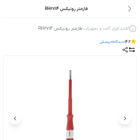
فازمتر رونیکس RH2714
آفلند
ابزار آلات و تجهیزات
فازمتر رونیکس RH2714
4.2
0
دیدگاه
0
پرسش