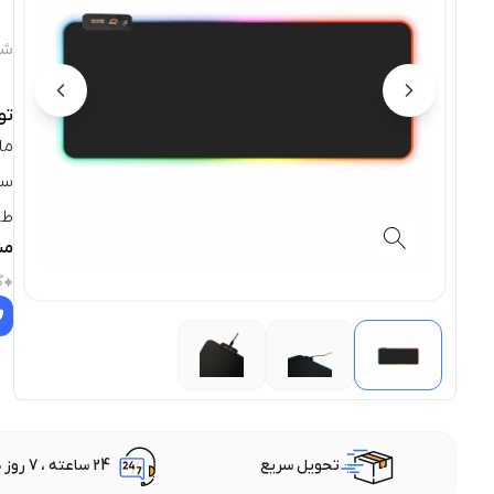
شن
تو
سط
طر
مش
گ
تحویل سریع
24 ساعته ، 7 روز هفته