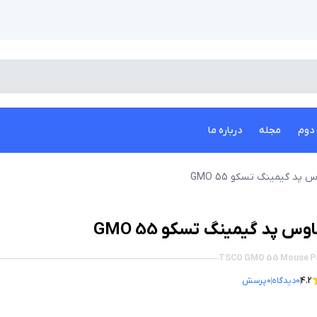
دوم
مجله
درباره ما
 پد گیمینگ تسکو GMO 55
وس پد گیمینگ تسکو GMO 55
TSCO GMO 55 Mouse P
4.2
0
دیدگاه
0
پرسش