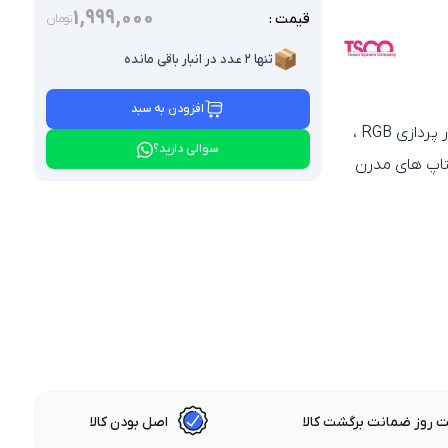
1,999,000
قیمت :
تومان
📦
تنها ۲ عدد در انبار باقی مانده
افزودن به سبد
ماوس پد مخصوص بازی تسکو مدل GMO 55 یک پد گیمینگ بزرگ با نور پردازی RGB ،
سوالی دارید؟
اپ‌ های مدرن
 روز ضمانت برگشت کالا
اصل بودن کالا