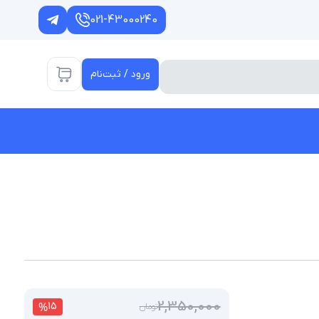
021-43000240
ورود / ثبت‌نام
2,350,000
%
15
تومان