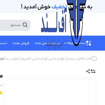
به سرزمین
تخفیف‌
خوش آمدید !
دسته بندی‌ها
سیستم اسمبل شده
فروش عمده
دست 
آفلند
کالای دیجیتال
لوازم جانبی
لوازم جانبی کامپیوتر
ماوس پد
ماوس
ما
ad