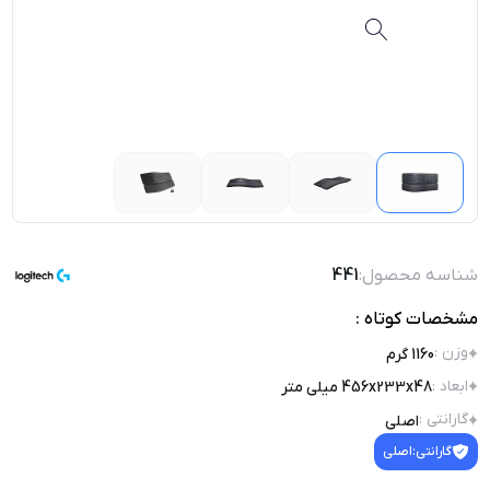
شناسه محصول:
441
مشخصات کوتاه :
وزن
:
1160 گرم
ابعاد
:
456x233x48 میلی متر
گارانتی
:
اصلی
گارانتی:
اصلی