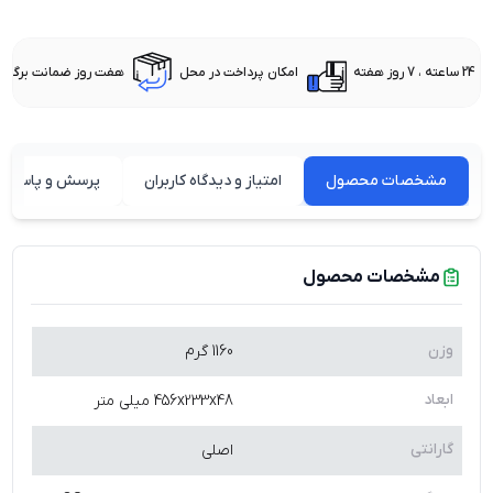
24 ساعته ، 7 روز هفته
امکان پرداخت در محل
هفت روز ضمانت برگشت 
مشخصات محصول
امتیاز و دیدگاه کاربران
پرسش و پاسخ ه
مشخصات محصول
وزن
1160 گرم
ابعاد
456x233x48 میلی متر
گارانتی
اصلی