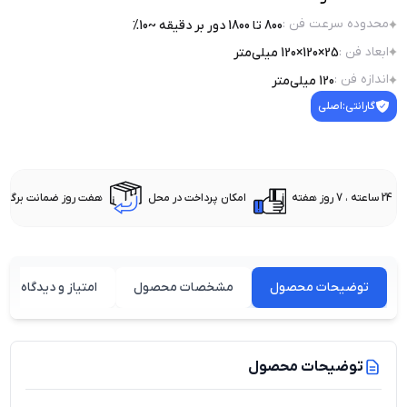
محدوده سرعت فن
:
800 تا 1800 دور بر دقیقه ~10%
ابعاد فن
:
25×120×120 میلی‌متر
اندازه فن
:
120 میلی‌متر
گارانتی:
اصلی
24 ساعته ، 7 روز هفته
امکان پرداخت در محل
هفت روز ضمانت برگشت 
توضیحات محصول
مشخصات محصول
امتیاز و دیدگاه کارب
توضیحات محصول