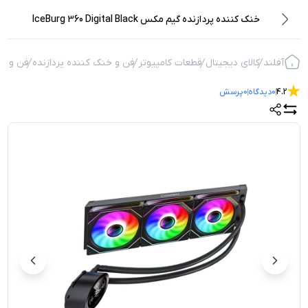
خنک کننده پردازنده گیم مکس IceBurg 360 Digital Black
آفلند
کالای دیجیتال
قطعات کامپیوتر
فن و خنک کننده پردازنده
فن و خن
4.2
0
دیدگاه
0
پرسش