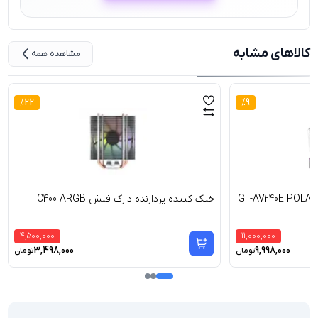
کالاهای مشابه
مشاهده همه
%
22
%
9
خنک کننده پردازنده دارک فلش C400 ARGB
4,500,000
11,000,000
3,498,000
9,998,000
تومان
تومان