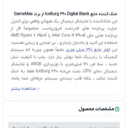
خنک‌ کننده مایع IceBurg 360 Digital Black از برند GameMax
این خنک‌کننده با نمایشگر دیجیتال یک هیولای واقعی برای کنترل
حرارت پردازنده‌ های قدرتمند امروزی‌است. مخصوصاً اگر از
پردازنده‌ هایی مثل Intel Core i9 14900K یا AMD Ryzen 9 7950X
استفاده می‌ کنید و به‌دنبال پایداری ، بی‌ صدایی و زیبایی هستید.
این
کولر مایع 360 میلی‌ متری
دقیقاً همون چیزیه که سیستم
گیمینگ یا رندرینگ شما بهش نیاز دارد. پمپ با کیفیت نسل
جدید ، سه فن 120 میلی‌متری با نورپردازی ARGB و نمایشگر
دیجیتال دمای CPU، باعث می‌شه IceBurg 360 فقط یه خنک‌
کننده نباشد ، بلکه قلب تپنده‌ی سیستم حرفه‌ای شما باشه.
طبق نظرات کاربران، این کولر با وجود توان بالا، نصب راحتی داره و
مشاهده بیشتر
به‌خوبی روی مادربردهایی مثل MSI PRO Z790-A MAX WIFI یا
ASUS TUF B650-PLUS نصب می‌شود. توی خلاصه بررسی‌های
ویدیویی، عملکرد IceBurg حتی در فشار کامل روی Cinebench و
مشخصات محصول
بازی‌هایی مثل Cyberpunk 2077 بدون افت فرکانس باقی می ماند
و دمای پردازنده رو در محدوده 60-70 درجه نگه می‌ دارد. از لحاظ