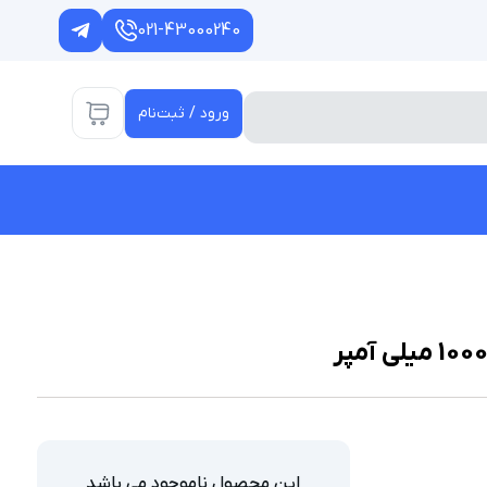
021-43000240
ورود / ثبت‌نام
این محصول ناموجود می باشد