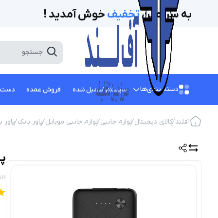
به سرزمین
تخفیف‌
خوش آمدید !
دسته بندی‌ها
سیستم اسمبل شده
فروش عمده
دست 
آفلند
کالای دیجیتال
لوازم جانبی
لوازم جانبی موبایل
پاور بانک
پاور ب
پاور
AH