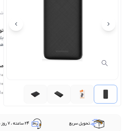
شن
تو
هم
مش
e
y
l
تحویل سریع
24 ساعته ، 7 روز هفته