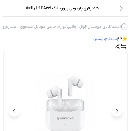
هندزفری بلوتوثی ریورسانگ Airfly L6 EA221
آفلند
کالای دیجیتال
لوازم جانبی
لوازم جانبی موبایل
هدفون ، هندزفری
4.2
0
دیدگاه
0
پرسش