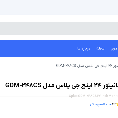
دوم
مجله
درباره ما
لاس مدل GDM-248CS
 24 اینچ جی پلاس مدل GDM-248CS
Gplus GDM-248CS 24 Inch Monit
4.2
0
دیدگاه
0
پرسش