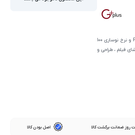
مانیتور 24 اینچ جی پلاس GDM-248CS با پنل IPS ، رزولوشن Full HD و نرخ نوسازی 100
ای فیلم ، طراحی و
 روز ضمانت برگشت کالا
اصل بودن کالا