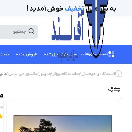
به سرزمین
تخفیف‌
خوش آمدید !
دسته بندی‌ها
سیستم اسمبل شده
فروش عمده
دست 
آفلند
کالای دیجیتال
قطعات کامپیوتر
مانیتور
مانیتور جی پلاس
مانیتور 24 اینچ جی پ
مانیتور
or