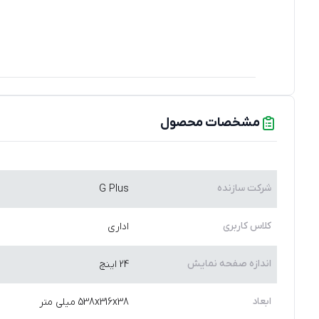
مشخصات محصول
شرکت سازنده
G Plus
کلاس کاربری
اداری
اندازه صفحه نمایش
24 اینچ
ابعاد
538x316x38 میلی‌ متر