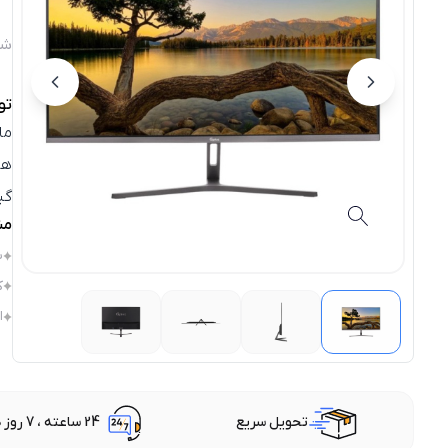
شن
تو
هر
گی
مش
ش
ک
ا
تحویل سریع
24 ساعته ، 7 روز هفته