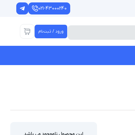
021-43000240
ورود / ثبت‌نام
این محصول ناموجود می باشد