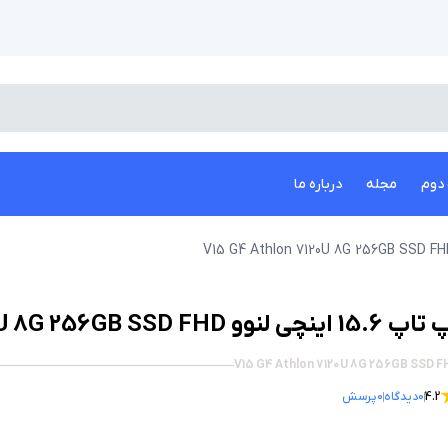
دوم
مجله
درباره ما
1 اینچی لنوو V15 G4 Athlon 7120U 8G 256GB SSD FHD
V15 G4 Athlon 7120U 8G 256GB SSD F
4.2
0
دیدگاه
0
پرسش