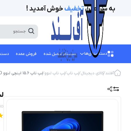
به سرزمین
تخفیف‌
خوش آمدید !
دسته بندی‌ها
سیستم اسمبل شده
فروش عمده
دست 
آفلند
کالای دیجیتال
لپ تاپ
لپ تاپ لنوو
لپ تاپ 15.6 اینچی لنوو V15 G4 Athlon 7120U 8G 256GB SSD FHD
لپ تاپ 5.6
HD