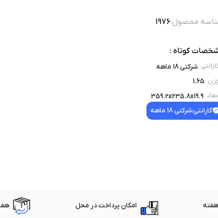
اسه محصول:
1976
خصات کوتاه :
ارانتی
:
شرکتی 18 ماهه
زن
:
1.65
بعاد
:
359.2x235.8x19.9
گارانتی:
شرکتی 18 ماهه
امکان پرداخت در محل
هفت