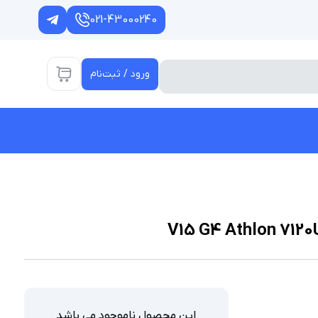
021-43000240
ورود / ثبت‌نام
این محصول ناموجود می باشد