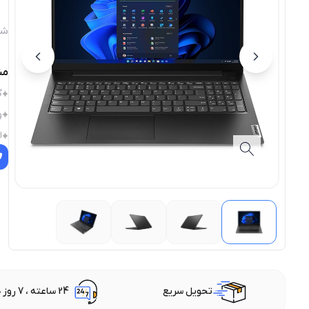
شن
مش
گ
و
ا
تحویل سریع
24 ساعته ، 7 روز هفته