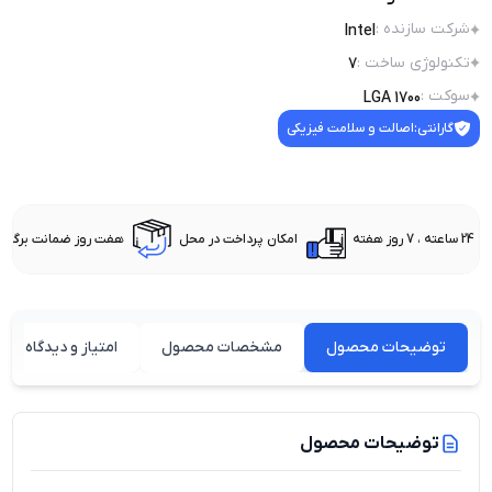
شرکت سازنده
:
Intel
تکنولوژی ساخت
:
7
سوکت
:
LGA 1700
گارانتی:
اصالت و سلامت فیزیکی
24 ساعته ، 7 روز هفته
امکان پرداخت در محل
هفت روز ضمانت برگشت 
توضیحات محصول
مشخصات محصول
امتیاز و دیدگاه کارب
توضیحات محصول