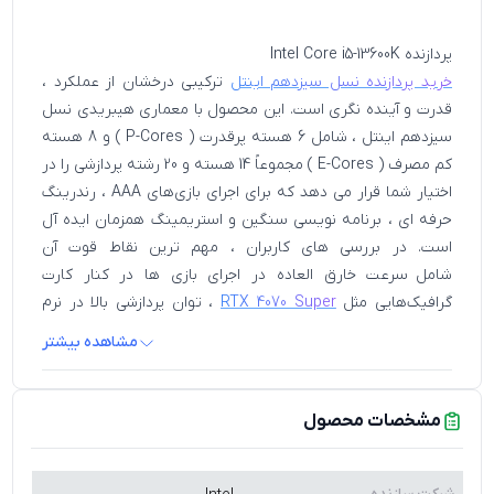
پردازنده Intel Core i5-13600K
خرید پردازنده نسل سیزدهم اینتل
ترکیبی درخشان از عملکرد ،
قدرت و آینده‌ نگری است. این محصول با معماری هیبریدی نسل
سیزدهم اینتل ، شامل 6 هسته پرقدرت ( P-Cores ) و 8 هسته
کم‌ مصرف ( E-Cores ) مجموعاً 14 هسته و 20 رشته پردازشی را در
اختیار شما قرار می‌ دهد که برای اجرای بازی‌های AAA ، رندرینگ
حرفه‌ ای ، برنامه‌ نویسی سنگین و استریمینگ همزمان ایده‌ آل
است. در بررسی‌ های کاربران ، مهم‌ ترین نقاط قوت آن
شامل سرعت خارق‌ العاده در اجرای بازی‌ ها در کنار کارت
گرافیک‌هایی مثل
RTX 4070 Super
، توان پردازشی بالا در نرم‌
افزارهایی مثل Premiere و Blender ، و نرم بودن مولتی‌ تسکینگ
مشاهده بیشتر
حتی در حالت اورکلاک عنوان شده‌ اند. در ویدئوهای مقایسه‌ ای
یوتیوب ، این پردازنده در کنار رم DDR5 با فرکانس بالا و
مادربردهای مدرن سری Z790 مثل
MSI PRO Z790-A MAX WIFI
مشخصات محصول
عملکردی کاملاً رقابتی با Core i7-12700K داشته و حتی در بعضی
بازی‌ ها جلو می‌ زند. از دیگر ویژگی‌ های این پردازنده می‌ توان به