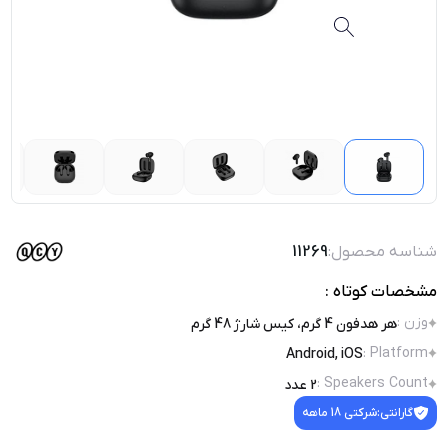
شناسه محصول:
11269
مشخصات کوتاه :
وزن
:
هر هدفون 4 گرم، کیس شارژ 48 گرم
:
Platform
Android, iOS
:
Speakers Count
2 عدد
گارانتی:
شرکتی 18 ماهه