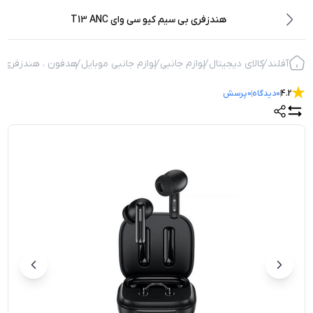
هندزفری بی سیم کیو سی وای T13 ANC
آفلند
کالای دیجیتال
لوازم جانبی
لوازم جانبی موبایل
هدفون ، هندزفری
4.2
0
دیدگاه
0
پرسش