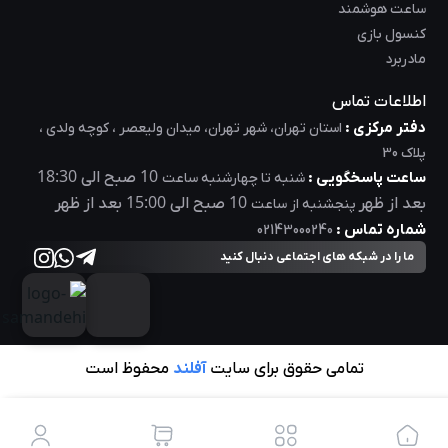
ساعت هوشمند
بر اساس بازخورد کاربران،
کیس‌های لاجی‌ کی
در مقایسه با رقبای خارجی
کنسول بازی
مشاب ه،
کیفیت ساخت قابل قبول‌ تر در برابر قیمت ، تهویه عالی و طراحی
مادربرد
کاربردی تر برای بازار ایران
دارند. این برند توانسته با درک نیاز کاربران داخلی
اطلاعات تماس
و تمرکز بر دوام ، زیبایی و عملکرد ، در میان تولیدکنندگان داخلی به گزینه‌
ای محبوب برای مونتاژکاران حرفه‌ ای و گیمرها تبدیل شود. اگر به دنبال
دفتر مرکزی :
استان تهران، شهر تهران، میدان ولیعصر ، کوچه ولدی ،
کیس با طراحی جذاب، بدنه‌ی مقاوم ، تهویه قوی و امکانات کاربردی
پلاک 30
18:30
10
هستید،
کیس کامپیوتر لاجی‌ کی
انتخابی هوشمندانه و اقتصادی است که
ساعت پاسخگویی :
صبح الی
شنبه تا چهارشنبه ساعت
15:00
10
هم در ظاهر و هم در عملکرد، رضایت شما را جلب می‌کند.
بعد از ظهر
صبح الی
بعد از ظهر
پنجشنبه از ساعت
شماره تماس :
02143000240
ما را در شبکه های اجتماعی دنبال کنید
تمامی حقوق برای سایت
آفلند
محفوظ است