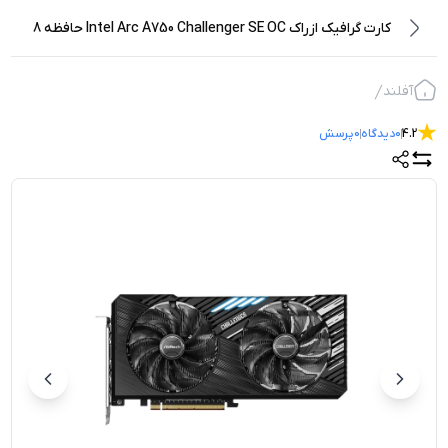
کارت گرافیک ازراک Intel Arc A750 Challenger SE OC حافظه 8
گیگابایت
آفلند
4.2
0
دیدگاه
0
پرسش