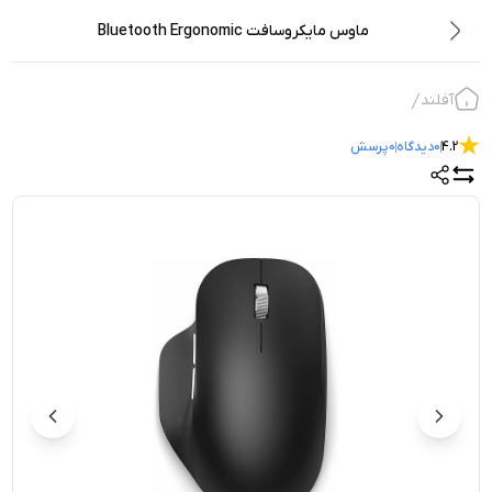
ماوس مایکروسافت Bluetooth Ergonomic
آفلند
4.2
0
دیدگاه
0
پرسش