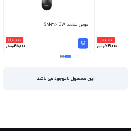
موس سادیتا SM-306 OW
1,200,000
1,000,000
198,000
799,000
تومان
تومان
این محصول ناموجود می باشد