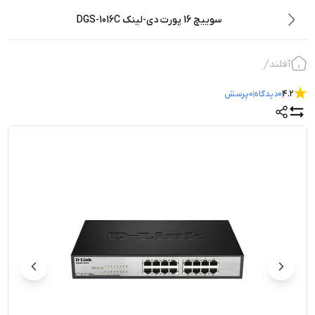
سوییچ 16 پورت دی-لینک DGS-1016C
آفلند
4.2
0
دیدگاه
0
پرسش