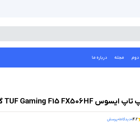
دوم
مجله
درباره ما
پ ایسوس TUF Gaming F15 FX506HF گرافیک 4 گیگابایت
4.2
0
دیدگاه
0
پرسش