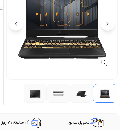
شن
تحویل سریع
24 ساعته ، 7 روز هفته