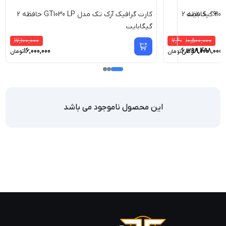
کارت گرافیک ای فاکس جی تی 610 - حافظه 2
کارت گرافیک آرک تک مدل GT1030 LP حافظه 2
گیگابایت
17,100,000
7,400,000
10,500,000
16,000,000
6,398,000
9,498,000
تومان
تومان
تومان
این محصول ناموجود می باشد