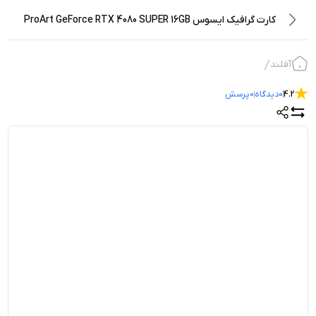
کارت گرافیک ایسوس ProArt GeForce RTX 4080 SUPER 16GB
GDDR6X
آفلند
4.2
0
دیدگاه
0
پرسش