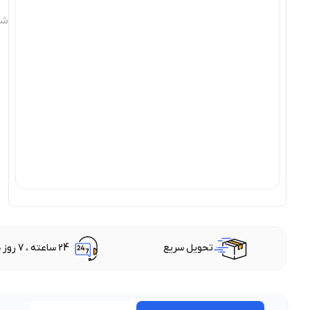
شن
تحویل سریع
24 ساعته ، 7 روز هفته