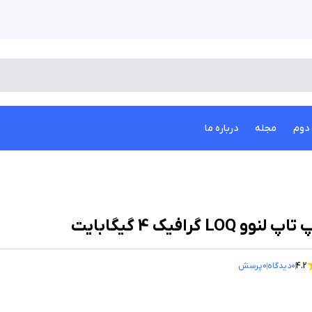
دوم
مجله
درباره ما
اپ لنوو LOQ گرافیک 4 گیگابایت
4.2
0
دیدگاه
0
پرسش