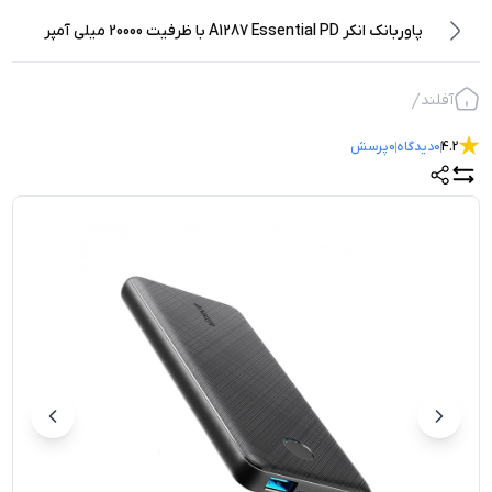
پاوربانک انکر A1287 Essential PD با ظرفیت 20000 میلی آمپر
آفلند
4.2
0
دیدگاه
0
پرسش