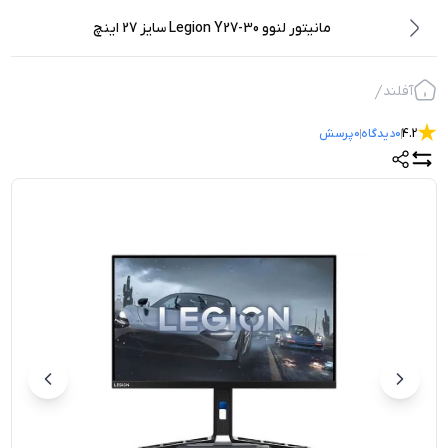
مانیتور لنوو Legion Y27-30 سایز 27 اینچ
آفلند
4.2
0
دیدگاه
0
پرسش