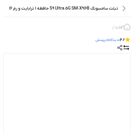
تبلت سامسونگ S9 Ultra 5G SM-X916B حافظه 1 ترابایت و رم 16
گیگابایت
آفلند
4.2
0
دیدگاه
0
پرسش