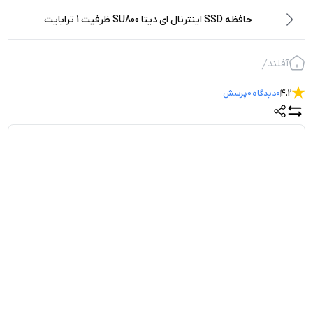
حافظه SSD اینترنال ای دیتا SU800 ظرفیت 1 ترابایت
آفلند
4.2
0
دیدگاه
0
پرسش