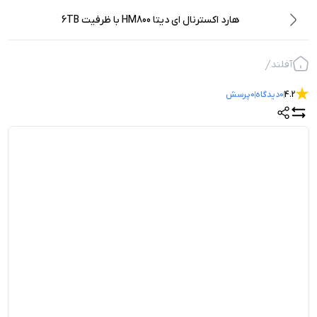
هارد اکسترنال ای دیتا HM800 با ظرفیت 6TB
آفلند
4.2
0
دیدگاه
0
پرسش